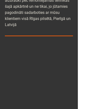
aizbraukt pēc remontējamās tehnikas
šajā apkārtnē un ne tikai, jo jūtamies
pagodināti sadarboties ar mūsu
klientiem visā Rīgas pilsētā, Pierīgā un
Latvijā