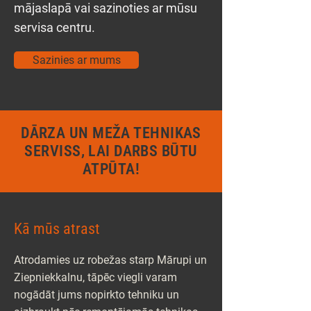
mājaslapā vai sazinoties ar mūsu
servisa centru.
Sazinies ar mums
DĀRZA UN MEŽA TEHNIKAS
SERVISS, LAI DARBS BŪTU
ATPŪTA!
Kā mūs atrast
Atrodamies uz robežas starp Mārupi un
Ziepniekkalnu, tāpēc viegli varam
nogādāt jums nopirkto tehniku un